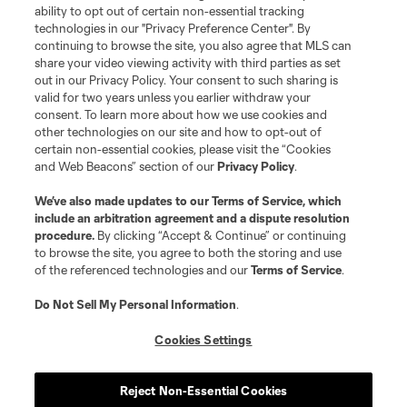
ability to opt out of certain non-essential tracking
technologies in our "Privacy Preference Center". By
continuing to browse the site, you also agree that MLS can
share your video viewing activity with third parties as set
Terms of Service
Privacy Policy
out in our Privacy Policy. Your consent to such sharing is
Do Not Sell or Share My Personal Information
Cookies Settings
valid for two years unless you earlier withdraw your
©2026 MLS. The Major League Soccer and MLS name and shield are
consent. To learn more about how we use cookies and
registered trademarks of Major League Soccer, L.L.C. (“MLS”). The names
other technologies on our site and how to opt-out of
and logos of MLS teams are registered and/or common law trademarks of
certain non-essential cookies, please visit the “Cookies
MLS or are used with the permission of their owners. Any unauthorized use
and Web Beacons” section of our
Privacy Policy
.
is forbidden.
We’ve also made updates to our
Terms of Service
, which
include an arbitration agreement and a dispute resolution
procedure.
By clicking “Accept & Continue” or continuing
to browse the site, you agree to both the storing and use
of the referenced technologies and our
Terms of Service
.
Do Not Sell My Personal Information
.
Cookies Settings
Reject Non-Essential Cookies