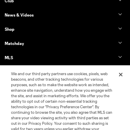
Club
News & Videos
Shop
Matchday
MLS
We and our third party partners use cookies, pixels, web
beacons, and other tracking technologies for various
purposes, such as to make the website work as intended,
enhance site navigation, understand how you engage with
the site, and assist in marketing efforts. We offer you the
ability to opt out of certain non-essential tracking
technologies in our "Privacy Preference Center". By
continuing to browse the site, you also agree that MLS can
share your video viewing activity with third parties as set
Terms of Service
Privacy Policy
out in our Privacy Policy. Your consent to such sharing is
Do Not Sell or Share My Personal Information
Cookies Settings
valid for two years unless you earlier withdraw your