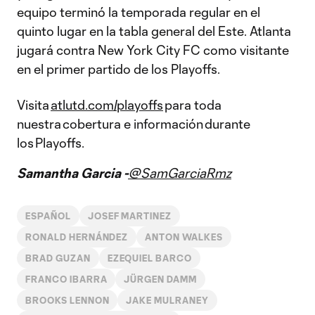
equipo terminó la temporada regular en el
quinto lugar en la tabla general del Este. Atlanta
jugará contra New York City FC como visitante
en el primer partido de los Playoffs.
Visita
atlutd.com/playoffs
para toda
nuestra cobertura e información durante
los Playoffs.
Samantha Garcia -
@SamGarciaRmz
ESPAÑOL
JOSEF MARTINEZ
RONALD HERNÁNDEZ
ANTON WALKES
BRAD GUZAN
EZEQUIEL BARCO
FRANCO IBARRA
JÜRGEN DAMM
BROOKS LENNON
JAKE MULRANEY