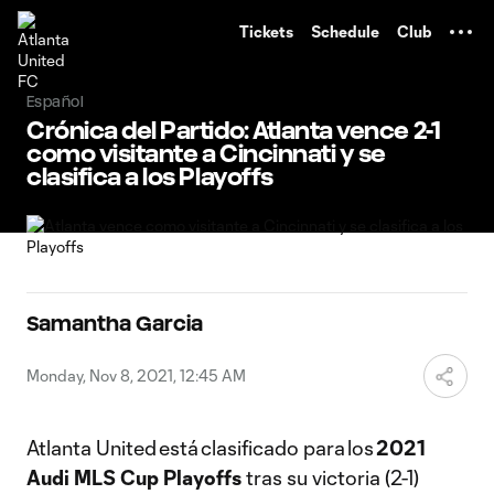
TENT
Tickets
Schedule
Club
Español
Crónica del Partido: Atlanta vence 2-1
como visitante a Cincinnati y se
clasifica a los Playoffs
Samantha Garcia
Monday, Nov 8, 2021, 12:45 AM
Atlanta United está clasificado para los
2021
Audi MLS Cup Playoffs
tras su victoria (2-1)