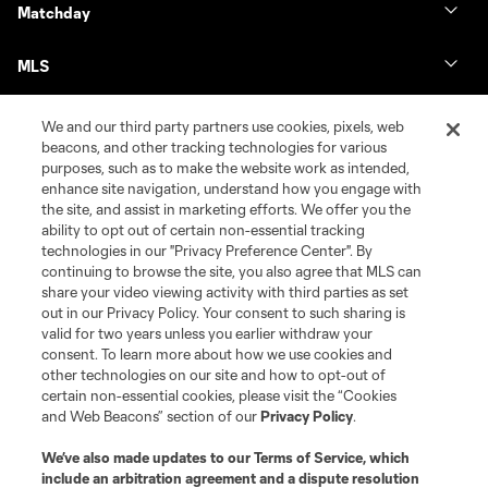
Matchday
MLS
We and our third party partners use cookies, pixels, web
beacons, and other tracking technologies for various
purposes, such as to make the website work as intended,
enhance site navigation, understand how you engage with
the site, and assist in marketing efforts. We offer you the
ability to opt out of certain non-essential tracking
technologies in our "Privacy Preference Center". By
continuing to browse the site, you also agree that MLS can
share your video viewing activity with third parties as set
Terms of Service
Privacy Policy
out in our Privacy Policy. Your consent to such sharing is
Do Not Sell or Share My Personal Information
Cookies Settings
valid for two years unless you earlier withdraw your
©2026 MLS. The Major League Soccer and MLS name and shield are
consent. To learn more about how we use cookies and
registered trademarks of Major League Soccer, L.L.C. (“MLS”). The names
other technologies on our site and how to opt-out of
and logos of MLS teams are registered and/or common law trademarks of
certain non-essential cookies, please visit the “Cookies
MLS or are used with the permission of their owners. Any unauthorized use
and Web Beacons” section of our
Privacy Policy
.
is forbidden.
We’ve also made updates to our
Terms of Service
, which
include an arbitration agreement and a dispute resolution