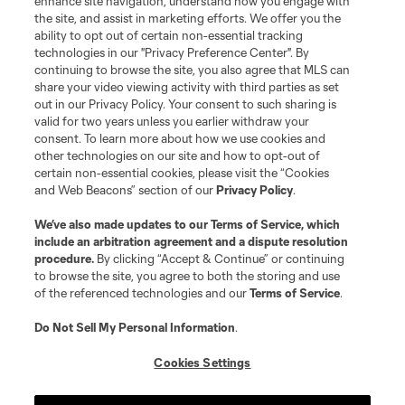
enhance site navigation, understand how you engage with
the site, and assist in marketing efforts. We offer you the
ability to opt out of certain non-essential tracking
technologies in our "Privacy Preference Center". By
continuing to browse the site, you also agree that MLS can
share your video viewing activity with third parties as set
Terms of Service
Privacy Policy
out in our Privacy Policy. Your consent to such sharing is
Do Not Sell or Share My Personal Information
Cookies Settings
valid for two years unless you earlier withdraw your
©2026 MLS. The Major League Soccer and MLS name and shield are
consent. To learn more about how we use cookies and
registered trademarks of Major League Soccer, L.L.C. (“MLS”). The names
other technologies on our site and how to opt-out of
and logos of MLS teams are registered and/or common law trademarks of
certain non-essential cookies, please visit the “Cookies
MLS or are used with the permission of their owners. Any unauthorized use
and Web Beacons” section of our
Privacy Policy
.
is forbidden.
We’ve also made updates to our
Terms of Service
, which
include an arbitration agreement and a dispute resolution
procedure.
By clicking “Accept & Continue” or continuing
to browse the site, you agree to both the storing and use
of the referenced technologies and our
Terms of Service
.
Do Not Sell My Personal Information
.
Cookies Settings