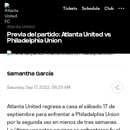
TENT
Tickets
Schedule
Club
Atlanta United
Previa del partido: Atlanta United vs
Philadelphia Union
Samantha Garcia
Saturday, Sep 17, 2022, 06:29 AM
Atlanta United regresa a casa el sábado 17 de
septiembre para enfrentar a Philadelphia Union
por la segunda vez en menos de tres semanas.
La última vez estos equipos se enfrentaron fu el